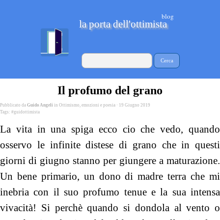
blog
la porta dell'ottimista
Cerca
Il profumo del grano
Pubblicato da
Guido Angeli
in
Ottimismo, emozioni e poesia
· 19 Giugno 2019
Tags:
#guidottimista
La vita in una spiga ecco cio che vedo, quando
osservo le infinite distese di grano che in questi
giorni di giugno stanno per giungere a maturazione.
Un bene primario, un dono di madre terra che mi
inebria con il suo profumo tenue e la sua intensa
vivacità! Si perchè quando si dondola al vento o