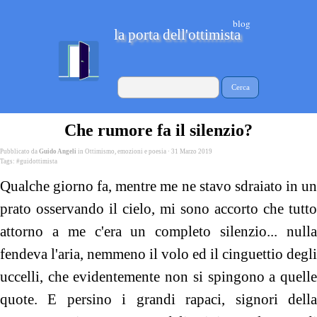
blog
la porta dell'ottimista
Cerca
Che rumore fa il silenzio?
Pubblicato da
Guido Angeli
in
Ottimismo, emozioni e poesia
· 31 Marzo 2019
Tags:
#guidottimista
Qualche giorno fa, mentre me ne stavo sdraiato in un
prato osservando il cielo, mi sono accorto che tutto
attorno a me c'era un completo silenzio... nulla
fendeva l'aria, nemmeno il volo ed il cinguettio degli
uccelli, che evidentemente non si spingono a quelle
quote. E persino i grandi rapaci, signori della