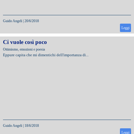
Guido Angeli
|
20/6/2018
Leggi
Ci vuole così poco
Ottimismo, emozioni e poesia
Eppure capita che mi dimentichi dell'importanza di...
Guido Angeli
|
18/6/2018
Leggi