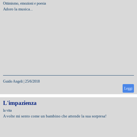
Ottimismo, emozioni e poesia
Adoro la musica...
Guido Angeli
|
25/6/2018
Leggi
L'impazienza
la vita
A volte mi sento come un bambino che attende la sua sorpresa!