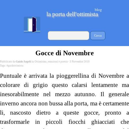
blog
la porta dell'ottimista
Cerca
Gocce di Novembre
Pubblicato da
Guido Angeli
in
Ottimismo, emozioni e poesia
· 3 Novembre 2019
Tags:
#guidottimista
Puntuale è arrivata la pioggerellina di Novembre a
colorare di grigio questo calarsi lentamente ma
inesorabilmente nel mezzo autunno. Il generale
inverno ancora non bussa alla porta, ma è certamente
li, nascosto dietro a queste gocce, pronto a
trasformarle in piccoli fiocchi ghiacciati che