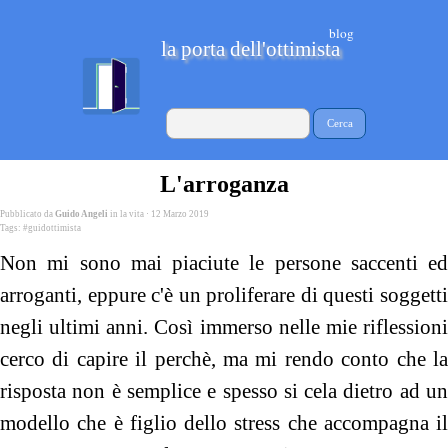
blog
la porta dell'ottimista
Cerca
L'arroganza
Pubblicato da
Guido Angeli
in
la vita
· 12 Marzo 2019
Tags:
#guidottimista
Non mi sono mai piaciute le persone saccenti ed
arroganti, eppure c'è un proliferare di questi soggetti
negli ultimi anni. Così immerso nelle mie riflessioni
cerco di capire il perchè, ma mi rendo conto che la
risposta non è semplice e spesso si cela dietro ad un
modello che è figlio dello stress che accompagna il