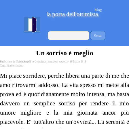
blog
la porta dell'ottimista
Cerca
Un sorriso è meglio
Pubblicato da
Guido Angeli
in
Ottimismo, emozioni e poesia
· 16 Marzo 2019
Tags:
#guidottimista
Mi piace sorridere, perchè libera una parte di me che
amo ritrovarmi addosso. La vita spesso mi mette alla
prova ed è quotidianamente molto intensa, ma basta
davvero un semplice sorriso per rendere il mio
umore migliore e la mia giornata ancor più
piacevole. E' tutt'altro che un'ovvietà... La serenità è